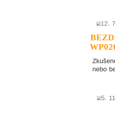
12. 
BEZD
WP02
Zkušeno
nebo be
5. 1