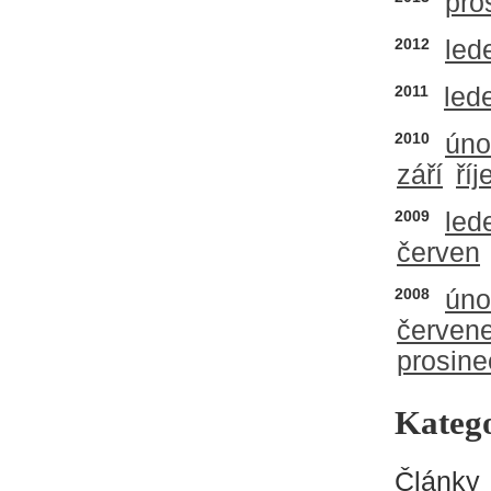
pro
2012
led
2011
led
2010
úno
září
říj
2009
led
červen
2008
úno
červen
prosine
Katego
Články 