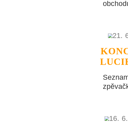
obchodu
21. 
KONC
LUCI
Seznam 
zpěvačk
16. 6