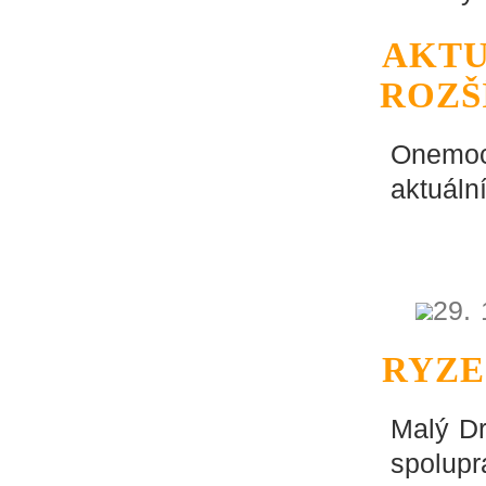
AKTU
ROZŠ
Onemocn
aktuáln
29. 
RYZE
Malý Dr
spoluprá