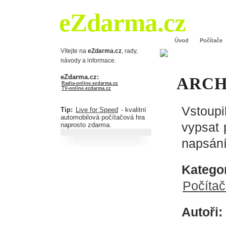
eZdarma.cz
Úvod
Počítače
Vítejte na
eZdarma.cz
, rady,
návody a informace.
eZdarma.cz:
ARCH
Radia-online.ezdarma.cz
TV-online.ezdarma.cz
Vstoupi
Tip:
Live for Speed
- kvalitní
automobilová počítačová hra
vypsat 
naprosto zdarma.
napsání
Kategor
Počíta
Autoři: