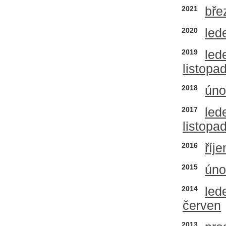
2021
bře
2020
led
2019
led
listopa
2018
úno
2017
led
listopa
2016
říje
2015
úno
2014
led
červen
2013