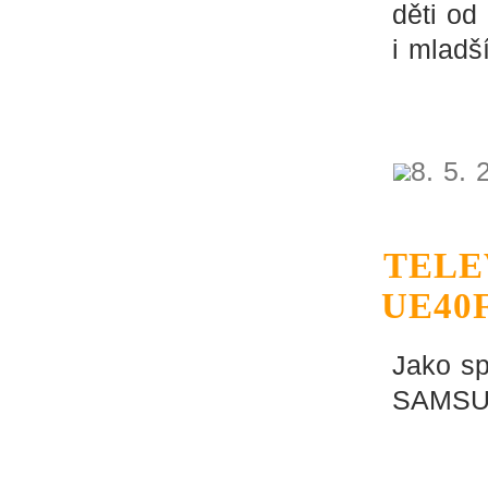
děti od
i mladší
8. 5. 
TELE
UE40
Jako sp
SAMSUN