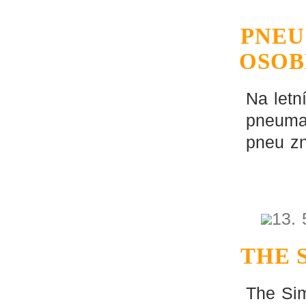
PNEU
OSOB
Na letn
pneumat
pneu zn
13. 
THE 
The Sim