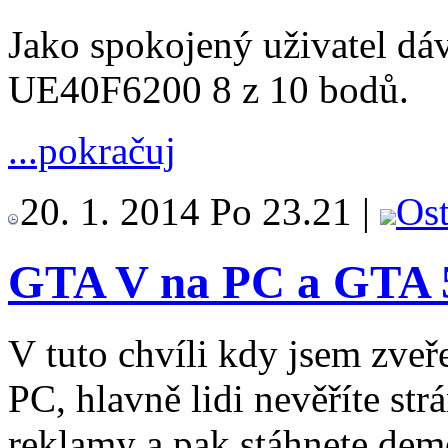
Jako spokojený uživatel 
UE40F6200 8 z 10 bodů.
...pokračuj
20. 1. 2014 Po 23.21 |
Ost
GTA V na PC a GTA 5
V tuto chvíli kdy jsem zveře
PC, hlavně lidi nevěříte st
reklamy a pak stáhnete demo