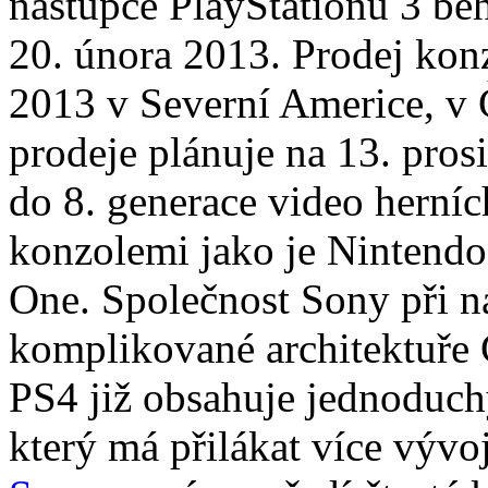
nástupce PlayStationu 3 bě
20. února 2013. Prodej konz
2013 v Severní Americe, v 
prodeje plánuje na 13. prosi
do 8. generace video herní
konzolemi jako je Nintend
One. Společnost Sony při n
komplikované architektuře 
PS4 již obsahuje jednoduc
který má přilákat více vývo