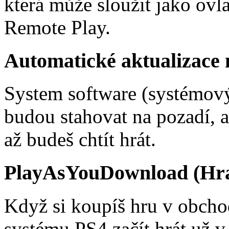
která může sloužit jako ovl
Remote Play.
Automatické aktualizace 
System software (systémový 
budou stahovat na pozadí, 
až budeš chtít hrát.
PlayAsYouDownload (Hran
Když si koupíš hru v obchod
systému PS4 začít hrát už v