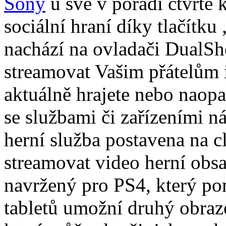
Sony
u své v pořadí čtvrté
sociální hraní díky tlačítku 
nachází na ovladači DualSho
streamovat Vašim přátelům 
aktuálně hrajete nebo naop
se službami či zařízeními n
herní služba postavena na 
streamovat video herní obs
navržený pro PS4, který po
tabletů umožní druhý obraz