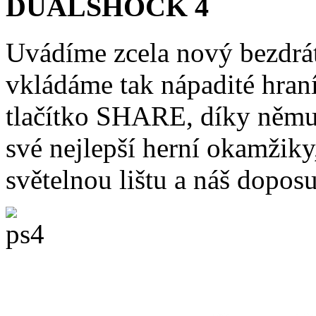
DUALSHOCK 4
Uvádíme zcela nový bezd
vkládáme tak nápadité hran
tlačítko SHARE, díky němu
své nejlepší herní okamžik
světelnou lištu a náš doposu