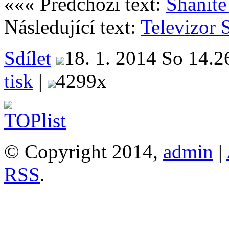
««« Předchozí text:
Sháníte
Následující text:
Televizo
Sdílet
18. 1. 2014 So 14.2
tisk
|
4299x
© Copyright 2014,
admin
|
RSS
.