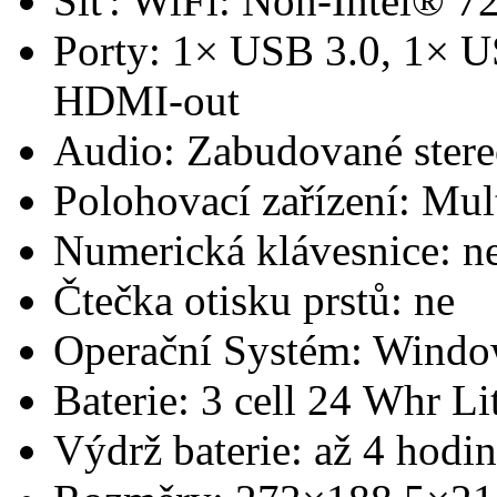
Síť: WiFi: Non-Intel® 7
Porty: 1× USB 3.0, 1× U
HDMI-out
Audio: Zabudované stere
Polohovací zařízení: Mul
Numerická klávesnice: n
Čtečka otisku prstů: ne
Operační Systém: Window
Baterie: 3 cell 24 Whr L
Výdrž baterie: až 4 hodi