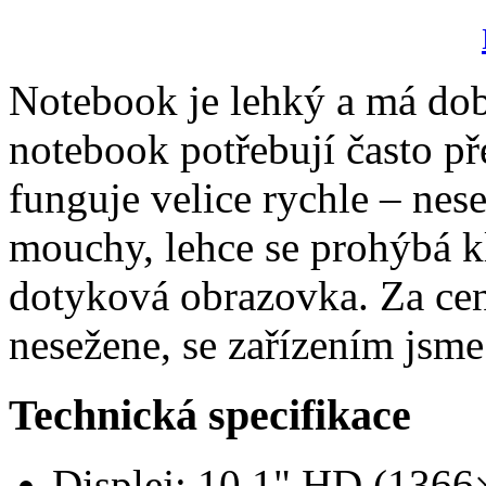
Notebook je lehký a má dob
notebook potřebují často p
funguje velice rychle – nes
mouchy, lehce se prohýbá k
dotyková obrazovka. Za cen
nesežene, se zařízením jsm
Technická specifikace
Displej: 10,1" HD (1366