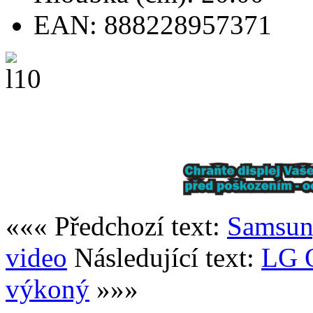
EAN: 888228957371
««« Předchozí text:
Samsung
video
Následující text:
LG O
výkoný
»»»