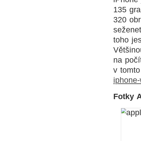
135 gra
320 obr
seženet
toho je
Většino
na počí
v tomt
iphone-
Fotky 