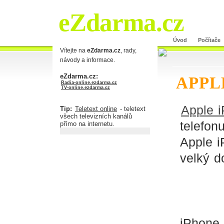
eZdarma.cz
Úvod
Počítače
Vítejte na
eZdarma.cz
, rady,
návody a informace.
eZdarma.cz:
APPL
Radia-online.ezdarma.cz
TV-online.ezdarma.cz
Apple 
Tip:
Teletext online
- teletext
všech televizních kanálů
telefon
přímo na internetu.
Apple 
velký d
iPhone 