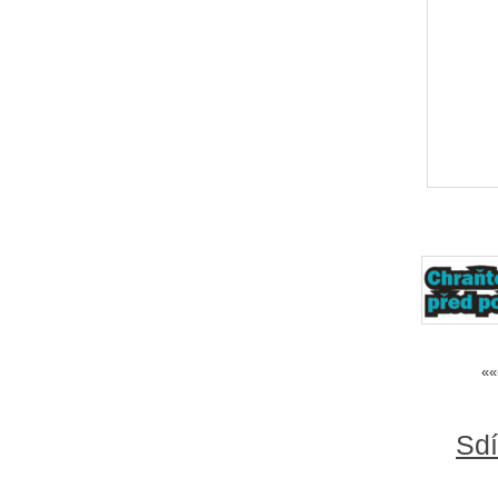
««
Sdí