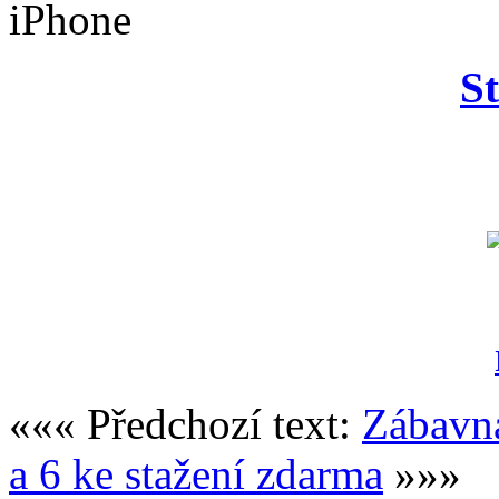
S
««« Předchozí text:
Zábavn
a 6 ke stažení zdarma
»»»