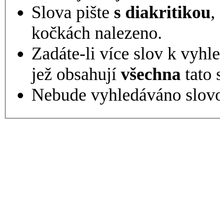
Slova pište
s diakritikou
,
kočkách nalezeno.
Zadáte-li více slov k vyhl
jež obsahují
všechna
tato 
Nebude vyhledáváno slovo