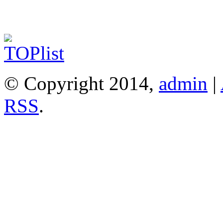
© Copyright 2014,
admin
|
RSS
.