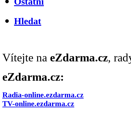
Ostatní
Hledat
Vítejte na
eZdarma.cz
, ra
eZdarma.cz:
Radia-online.ezdarma.cz
TV-online.ezdarma.cz