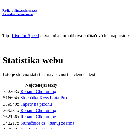
Radia-online.ezdarma.cz
TV-online.ezdarma.cz
Tip:
Live for Speed
- kvalitní automobilová počítačová hra naprosto 
Statistika webu
Toto je stručná statistika návštěvnosti a čtenosti textů.
Nejčtenější texty
752363x
Renault Clio tuning
516694x
Sluchátka Koss Porta Pro
389540x
Tapety na plochu
369281x
Renault Clio tuning
362136x
Renault Clio tuning
342217x
Slunečnice.cz - stahuj zdarma