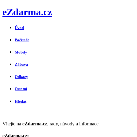
eZdarma.cz
Úvod
Počítače
Mobily
Zábava
Odkazy
Ostatní
Hledat
Vítejte na
eZdarma.cz
, rady, návody a informace.
eZdarma.cz: