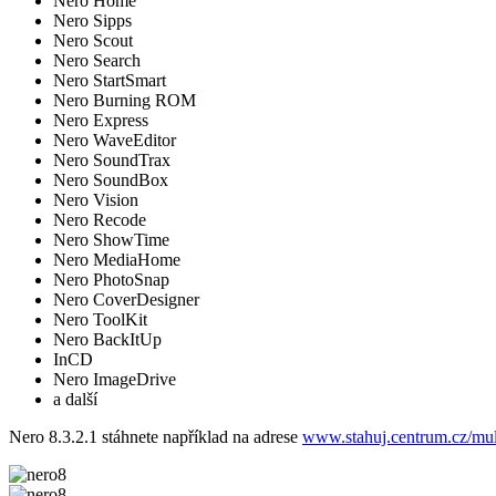
Nero Home
Nero Sipps
Nero Scout
Nero Search
Nero StartSmart
Nero Burning ROM
Nero Express
Nero WaveEditor
Nero SoundTrax
Nero SoundBox
Nero Vision
Nero Recode
Nero ShowTime
Nero MediaHome
Nero PhotoSnap
Nero CoverDesigner
Nero ToolKit
Nero BackItUp
InCD
Nero ImageDrive
a další
Nero 8.3.2.1 stáhnete například na adrese
www.stahuj.centrum.cz/mult