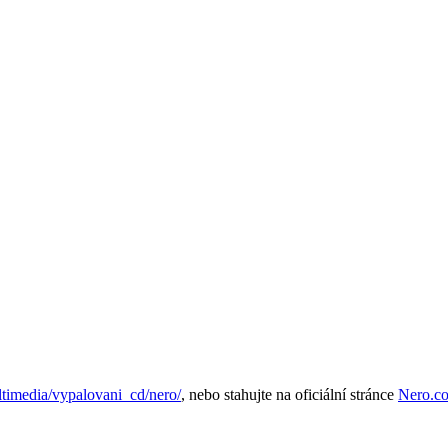
imedi­a/vypalovani_cd/nero/
, nebo stahujte na oficiální stránce
Nero.c