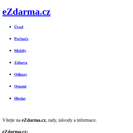
eZdarma.cz
Úvod
Počítače
Mobily
Zábava
Odkazy
Ostatní
Hledat
Vítejte na
eZdarma.cz
, rady, návody a informace.
eZdarma.cz: