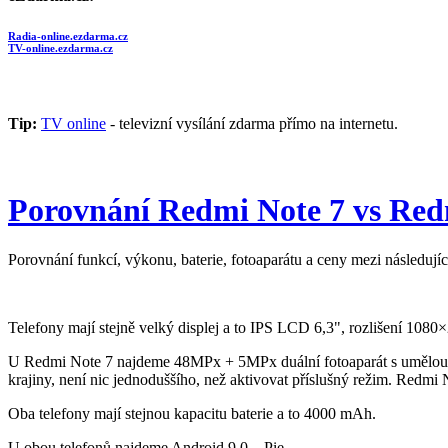
Radia-online.ezdarma.cz
TV-online.ezdarma.cz
Tip:
TV online
- televizní vysílání zdarma přímo na internetu.
Porovnání Redmi Note 7 vs Red
Porovnání funkcí, výkonu, baterie, fotoaparátu a ceny mezi následuj
Telefony mají stejně velký displej a to IPS LCD 6,3", rozlišení 1080×2
U Redmi Note 7 najdeme 48MPx + 5MPx duální fotoaparát s umělou i
krajiny, není nic jednoduššího, než aktivovat příslušný režim. Redmi
Oba telefony mají stejnou kapacitu baterie a to 4000 mAh.
U obou telefonů najdeme Android 9.0 – Pie.