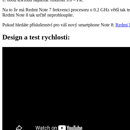
Na to že má Redmi Note 7 frekvenci procesoru o 0.2 GHz větší tak te
Redmi Note 8 tak určitě neprohloupíte.
Pokud hledáte příslušenství pro váš nový smartphone Note 8:
Redmi N
Design a test rychlosti: