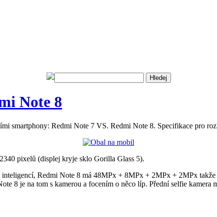
mi Note 8
ícími smartphony: Redmi Note 7 VS. Redmi Note 8. Specifikace pro rozh
340 pixelů (displej kryje sklo Gorilla Glass 5).
nteligencí, Redmi Note 8 má 48MPx + 8MPx + 2MPx + 2MPx takže ať už
 Note 8 je na tom s kamerou a focením o něco líp. Přední selfie kamera