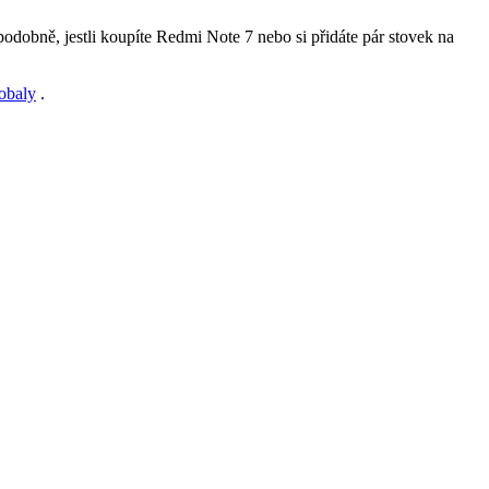
dobně, jestli koupíte Redmi Note 7 nebo si přidáte pár stovek na
obaly
.